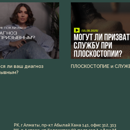
ся ли ваш диагноз
ПЛОСКОСТОПИЕ и СЛУЖ
зывным?
РК, г.Алматы, пр-кт Абылай Хана 141, офис 312, 313