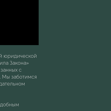
ой юридической
ила Закона»
язанных с
. Мы заботимся
одательном
удобным