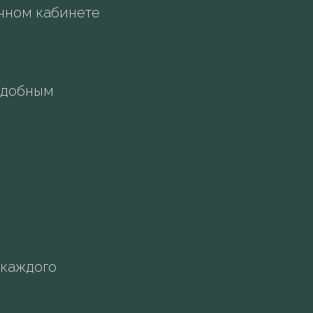
ичном кабинете
удобным
 каждого