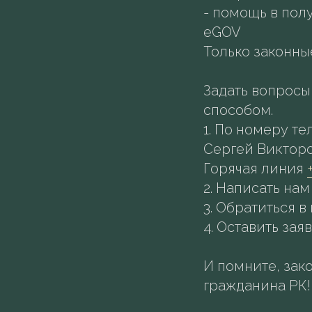
- помощь в пол
eGOV
Только законны
Задать вопрос
способом.
1.⁠ ⁠По номеру т
Сергей Виктор
Горячая линия
2.⁠ ⁠Написать нам
3.⁠ ⁠Обратиться
4.⁠ ⁠Оставить з
И помните, зако
гражданина РК!