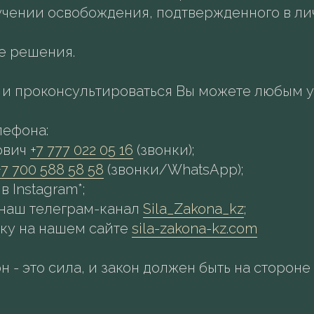
учении освобождения, подтвержденного в л
е решения.
ы и проконсультироваться Вы можете любым 
елефона:
ович
+7 777 022 05 16
(звонки);
+7 700 588 58 58
(звонки/WhatsApp);
 в Instagram*;
 в наш телеграм-канал
Sila_Zakona_kz
;
аявку на нашем сайте
sila-zakona-kz.com
н - это сила, и закон должен быть на стороне