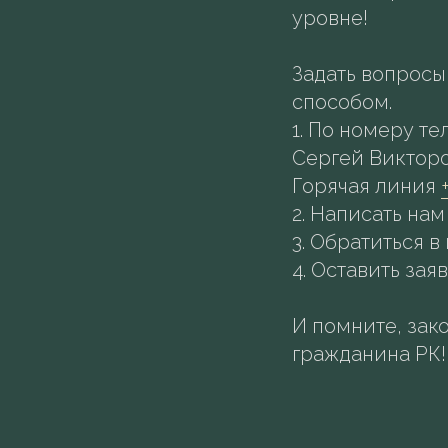
уровне!
Задать вопрос
способом.
1.⁠ ⁠По номеру т
Сергей Виктор
Горячая линия
2.⁠ ⁠Написать нам
3.⁠ ⁠Обратиться
4.⁠ ⁠Оставить з
И помните, зако
гражданина РК!