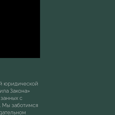
ой юридической
ила Закона»
язанных с
. Мы заботимся
одательном